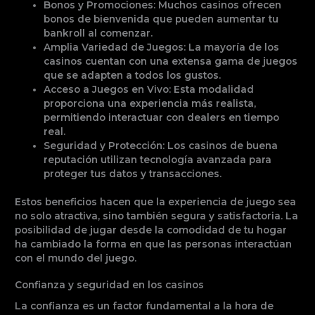
Bonos y Promociones: Muchos casinos ofrecen
bonos de bienvenida que pueden aumentar tu
bankroll al comenzar.
Amplia Variedad de Juegos: La mayoría de los
casinos cuentan con una extensa gama de juegos
que se adapten a todos los gustos.
Acceso a Juegos en Vivo: Esta modalidad
proporciona una experiencia más realista,
permitiendo interactuar con dealers en tiempo
real.
Seguridad y Protección: Los casinos de buena
reputación utilizan tecnología avanzada para
proteger tus datos y transacciones.
Estos beneficios hacen que la experiencia de juego sea
no solo atractiva, sino también segura y satisfactoria. La
posibilidad de jugar desde la comodidad de tu hogar
ha cambiado la forma en que las personas interactúan
con el mundo del juego.
Confianza y seguridad en los casinos
La confianza es un factor fundamental a la hora de