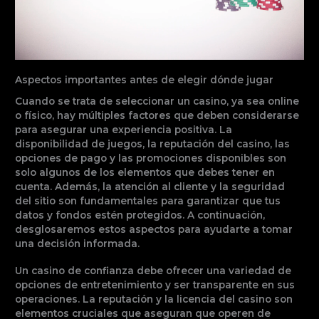
Aspectos importantes antes de elegir dónde jugar
Cuando se trata de seleccionar un casino, ya sea online
o físico, hay múltiples factores que deben considerarse
para asegurar una experiencia positiva. La
disponibilidad de juegos, la reputación del casino, las
opciones de pago y las promociones disponibles son
solo algunos de los elementos que debes tener en
cuenta. Además, la atención al cliente y la seguridad
del sitio son fundamentales para garantizar que tus
datos y fondos estén protegidos. A continuación,
desglosaremos estos aspectos para ayudarte a tomar
una decisión informada.
Un casino de confianza debe ofrecer una variedad de
opciones de entretenimiento y ser transparente en sus
operaciones. La reputación y la licencia del casino son
elementos cruciales que aseguran que operen de