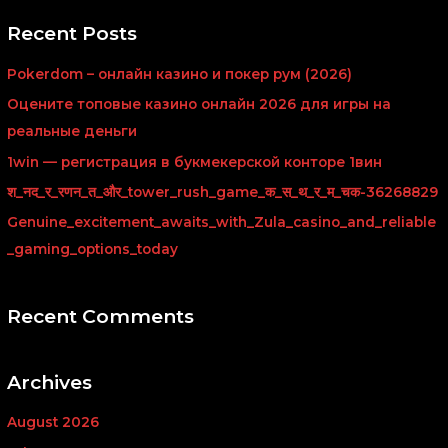
a
r
Recent Posts
c
Pokerdom – онлайн казино и покер рум (2026)
h
Оцените топовые казино онлайн 2026 для игры на
f
реальные деньги
o
1win — регистрация в букмекерской конторе 1вин
r
:
श_नद_र_रणन_त_और_tower_rush_game_क_स_थ_र_म_चक-36268829
Genuine_excitement_awaits_with_Zula_casino_and_reliable
_gaming_options_today
Recent Comments
Archives
August 2026