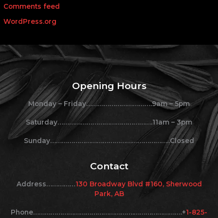
Comments feed
WordPress.org
Opening Hours
Monday – Friday…………………………….9am – 5pm
Saturday………………………………………….11am – 3pm
Sunday……………………………………………………..Closed
Contact
Address……………
130 Broadway Blvd #160, Sherwood
Park, AB
Phone…………………………………………….…………………….+
1-825-