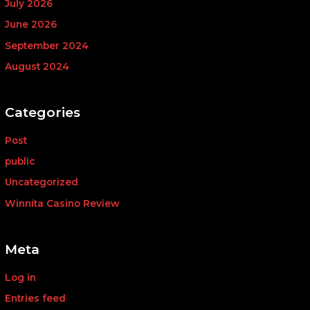
July 2026
June 2026
September 2024
August 2024
Categories
Post
public
Uncategorized
Winnita Casino Review
Meta
Log in
Entries feed