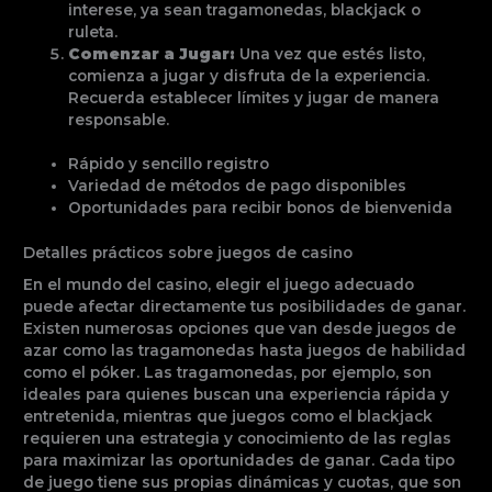
interese, ya sean tragamonedas, blackjack o
ruleta.
Comenzar a Jugar:
Una vez que estés listo,
comienza a jugar y disfruta de la experiencia.
Recuerda establecer límites y jugar de manera
responsable.
Rápido y sencillo registro
Variedad de métodos de pago disponibles
Oportunidades para recibir bonos de bienvenida
Detalles prácticos sobre juegos de casino
En el mundo del casino, elegir el juego adecuado
puede afectar directamente tus posibilidades de ganar.
Existen numerosas opciones que van desde juegos de
azar como las tragamonedas hasta juegos de habilidad
como el póker. Las tragamonedas, por ejemplo, son
ideales para quienes buscan una experiencia rápida y
entretenida, mientras que juegos como el blackjack
requieren una estrategia y conocimiento de las reglas
para maximizar las oportunidades de ganar. Cada tipo
de juego tiene sus propias dinámicas y cuotas, que son