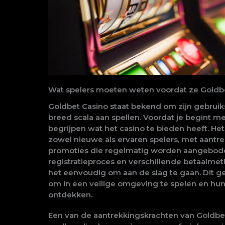
Wat spelers moeten weten voordat ze Goldb
Goldbet Casino staat bekend om zijn gebruiks
breed scala aan spellen. Voordat je begint met
begrijpen wat het casino te bieden heeft. He
zowel nieuwe als ervaren spelers, met aantr
promoties die regelmatig worden aangebode
registratieproces en verschillende betaalme
het eenvoudig om aan de slag te gaan. Dit g
om in een veilige omgeving te spelen en hun 
ontdekken.
Een van de aantrekkingskrachten van Goldbet 