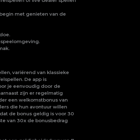
tafelspellen of live dealer spellen
 begin met genieten van de
doe.
ge speelomgeving.
mak.
llen, variërend van klassieke
elspellen. De app is
oor je eenvoudig door de
arnaast zijn er regelmatig
nder een welkomstbonus van
lers die hun avontuur willen
dat de bonus geldig is voor 30
iste van 30x de bonusbedrag