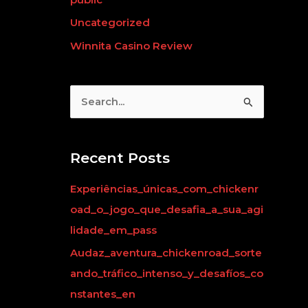
Uncategorized
Winnita Casino Review
S
e
a
Recent Posts
r
c
Experiências_únicas_com_chickenr
h
oad_o_jogo_que_desafia_a_sua_agi
f
lidade_em_pass
o
Audaz_aventura_chickenroad_sorte
r
ando_tráfico_intenso_y_desafíos_co
:
nstantes_en