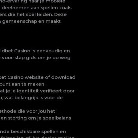
ino-ervaring naar je mobiele
e deelnemen aan spellen zoals
ers die het spel leiden. Deze
 van gemeenschap en maakt
ldbet Casino is eenvoudig en
p-voor-stap gids om je op weg
bet Casino website of download
count aan te maken.
 je je identiteit verifieert door
wat belangrijk is voor de
thode die voor jou het
een storting om je speelbalans
ende beschikbare spellen en