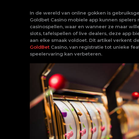
In de wereld van online gokken is gebruiksg
Goldbet Casino mobiele app kunnen spelers 
casinospellen, waar en wanneer ze maar wille
slots, tafelspellen of live dealers, deze app b
aan elke smaak voldoet. Dit artikel verkent d
GoldBet
Casino, van registratie tot unieke fe
speelervaring kan verbeteren.