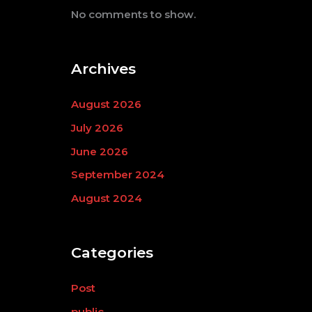
No comments to show.
Archives
August 2026
July 2026
June 2026
September 2024
August 2024
Categories
Post
public