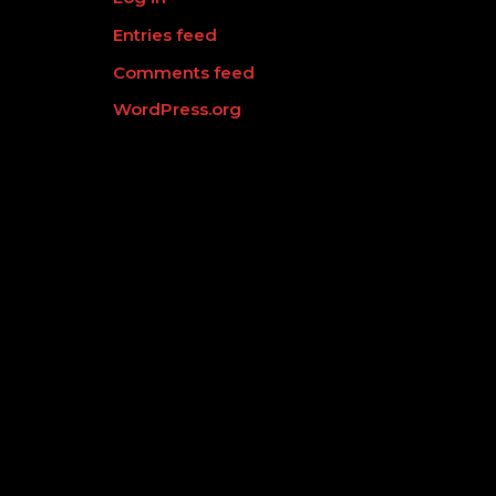
Entries feed
Comments feed
WordPress.org