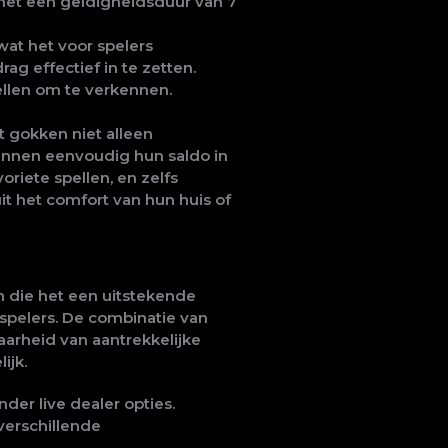
 met een geldigheidsduur van 7
wat het voor spelers
g effectief in te zetten.
ellen om te verkennen.
 gokken niet alleen
kunnen eenvoudig hun saldo in
riete spellen, en zelfs
t het comfort van hun huis of
n die het een uitstekende
spelers. De combinatie van
aarheid van aantrekkelijke
ijk.
der live dealer opties.
verschillende